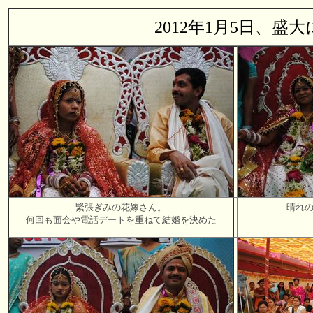
2012年1月5日、
緊張ぎみの花嫁さん。
晴れ
何回も面会や電話デートを重ねて結婚を決めた