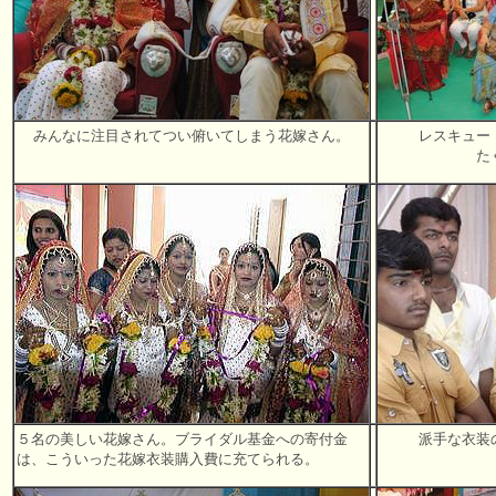
みんなに注目されてつい俯いてしまう花嫁さん。
レスキュー
た
５名の美しい花嫁さん。ブライダル基金への寄付金
派手な衣装
は、こういった花嫁衣装購入費に充てられる。