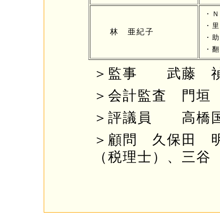
・Ｎ
・里
林 亜紀子
・助
・翻
＞監事 武藤 
＞会計監査 門垣
＞評議員 高橋
＞顧問 久保田 
（税理士）、三谷