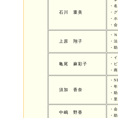
・名
石川 重美
・グ
・ホ
・会
・Ｎ
上原 翔子
・法
・助
・イ
亀尾 麻彩子
・ビ
・商
・N
・年
須加 香奈
・助
・里
・会
中嶋 野香
・助